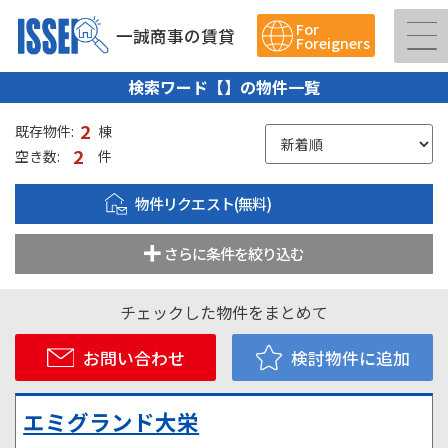
For
一誠商事の賃貸
Foreigners
検索ワード【】の物件一覧
2
既存物件:
棟
2
空き数:
件
物件リクエスト(無料)
さらに条件を絞り込む
チェックした物件をまとめて
お問い合わせ
検討物件に追加
エミグランド大栄