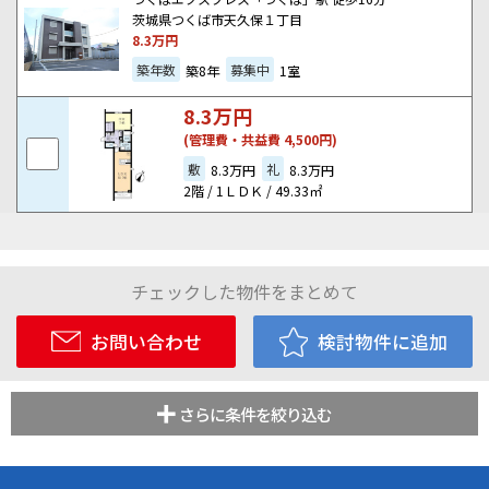
茨城県つくば市天久保１丁目
8.3
万円
築年数
募集中
築8年
1室
8.3
万円
(管理費・共益費 4,500円)
敷
礼
8.3万円
8.3万円
2階 / 1ＬＤＫ / 49.33㎡
チェックした物件をまとめて
お問い合わせ
検討物件に追加
さらに条件を絞り込む