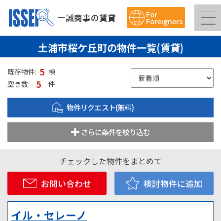
For
一誠商事の賃貸
Foreigners
土浦市桜ケ丘町の物件一覧(賃貸)
5
既存物件:
棟
5
空き数:
件
物件リクエスト(無料)
さらに条件を絞り込む
チェックした物件をまとめて
お問い合わせ
検討物件に追加
イル・セレーノ