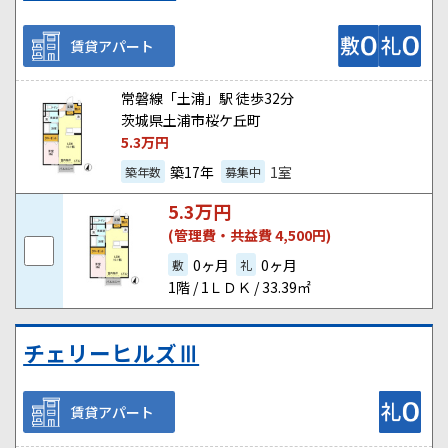
賃貸アパート
常磐線「土浦」駅 徒歩32分
茨城県土浦市桜ケ丘町
5.3
万円
築17年
1室
築年数
募集中
5.3
万円
(管理費・共益費 4,500円)
0ヶ月
0ヶ月
敷
礼
1階 / 1ＬＤＫ / 33.39㎡
チェリーヒルズⅢ
賃貸アパート