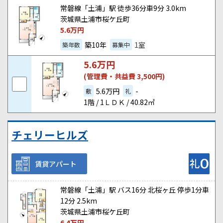
常磐線「土浦」駅 徒歩36分車9分 3.0km
茨城県土浦市桜ケ丘町
5.6
万円
築10年
1室
築年数
募集中
5.6
万円
(管理費・共益費 3,500円)
5.6万円
-
敷
礼
1階 / 1ＬＤＫ / 40.82㎡
チェリーヒルズ
賃貸アパート
常磐線「土浦」駅 バス16分 北桜ヶ丘 停歩1分車
12分 2.5km
茨城県土浦市桜ケ丘町
6.4
万円