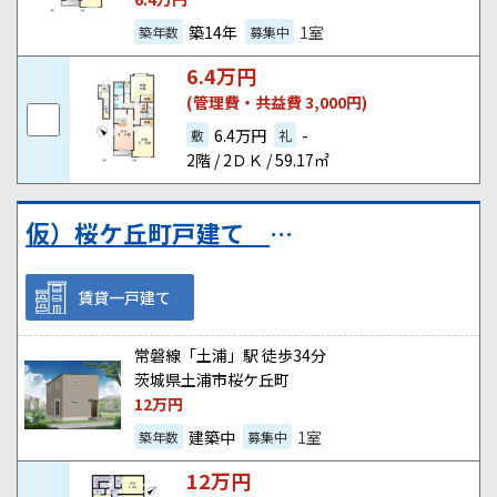
築14年
1室
築年数
募集中
6.4
万円
(管理費・共益費 3,000円)
6.4万円
-
敷
礼
2階 / 2ＤＫ / 59.17㎡
仮）桜ケ丘町戸建て Ａ棟
賃貸一戸建て
常磐線「土浦」駅 徒歩34分
茨城県土浦市桜ケ丘町
12
万円
建築中
1室
築年数
募集中
12
万円