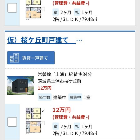
(管理費・共益費 -)
2ヶ月
1ヶ月
敷
礼
2階 / 3ＬＤＫ / 79.48㎡
仮）桜ケ丘町戸建て Ｂ棟
賃貸一戸建て
常磐線「土浦」駅 徒歩34分
茨城県土浦市桜ケ丘町
12
万円
建築中
1室
築年数
募集中
12
万円
(管理費・共益費 -)
2ヶ月
1ヶ月
敷
礼
2階 / 3ＬＤＫ / 79.48㎡