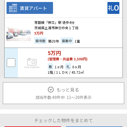
賃貸アパート
常磐線「神立」駅 徒歩4分
茨城県土浦市神立中央１丁目
5
万円
築年数
募集中
築20年
1室
5
万円
(管理費・共益費 3,500円)
敷
礼
1ヶ月
0ヶ月
1階 / 1ＬＤＫ / 45.72㎡
もっと見る
該当件数:
49件
中
11
～
20
件
表示
チェックした物件をまとめて