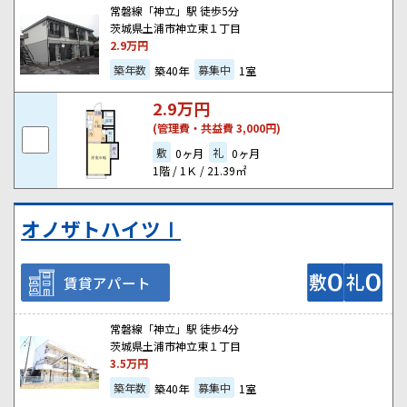
常磐線「神立」駅 徒歩5分
茨城県土浦市神立東１丁目
2.9
万円
築年数
募集中
築40年
1室
2.9
万円
(管理費・共益費 3,000円)
敷
礼
0ヶ月
0ヶ月
1階 / 1Ｋ / 21.39㎡
オノザトハイツⅠ
賃貸アパート
常磐線「神立」駅 徒歩4分
茨城県土浦市神立東１丁目
3.5
万円
築年数
募集中
築40年
1室