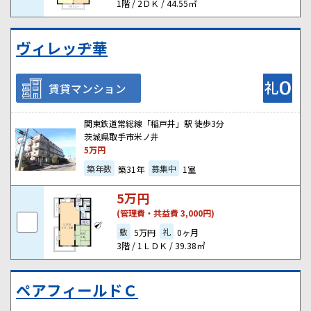
1階 / 2ＤＫ / 44.55㎡
ヴィレッヂ華
賃貸マンション
関東鉄道常総線「稲戸井」駅 徒歩3分
茨城県取手市米ノ井
5
万円
築年数
募集中
築31年
1室
5
万円
(管理費・共益費 3,000円)
敷
礼
5万円
0ヶ月
3階 / 1ＬＤＫ / 39.38㎡
ペアフィールドＣ