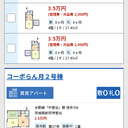
3.5
万円
(管理費・共益費 2,000円)
敷
礼
0ヶ月
0ヶ月
4階 / 1Ｒ / 27.43㎡
3.5
万円
(管理費・共益費 2,000円)
敷
礼
0ヶ月
0ヶ月
4階 / 1Ｒ / 27.43㎡
コーポらん月２号棟
賃貸アパート
水郡線「中菅谷」駅 徒歩3分
茨城県那珂市菅谷
3.5
万円
築年数
募集中
築37年
1室