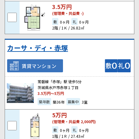
3.5
万円
(管理費・共益費 -)
敷
礼
0ヶ月
0ヶ月
2階 / 1Ｋ / 26.82㎡
カーサ・ディ・赤塚
賃貸マンション
常磐線「赤塚」駅 徒歩5分
茨城県水戸市赤塚１丁目
3.5
万円～
5
万円
築年数
募集中
築36年
3室
5
万円
(管理費・共益費 2,000円)
敷
礼
0ヶ月
0ヶ月
1階 / 1Ｒ / 27.43㎡