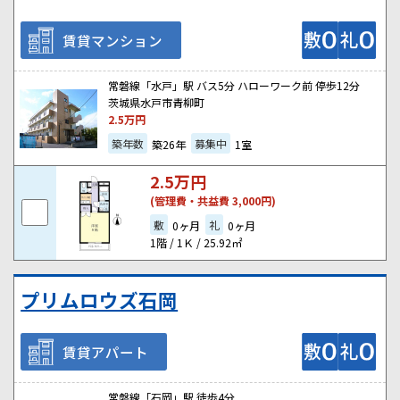
賃貸マンション
常磐線「水戸」駅 バス5分 ハローワーク前 停歩12分
茨城県水戸市青柳町
2.5
万円
築年数
募集中
築26年
1室
2.5
万円
(管理費・共益費 3,000円)
敷
礼
0ヶ月
0ヶ月
1階 / 1Ｋ / 25.92㎡
プリムロウズ石岡
賃貸アパート
常磐線「石岡」駅 徒歩4分