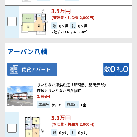
3.5
万円
(管理費・共益費 2,000円)
敷
礼
0ヶ月
0ヶ月
2階 / 2ＤＫ / 40.00㎡
アーバン八幡
賃貸アパート
ひたちなか海浜鉄道「那珂湊」駅 徒歩5分
茨城県ひたちなか市八幡町
3.9
万円
築年数
募集中
築33年
1室
3.9
万円
(管理費・共益費 2,000円)
敷
礼
0ヶ月
0ヶ月