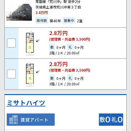
常磐線「荒川沖」駅 徒歩2分
茨城県土浦市荒川沖東３丁目
2.8
万円
築年数
募集中
築40年
2室
2.8
万円
(管理費・共益費 3,500円)
敷
礼
0ヶ月
0ヶ月
2階 / 1Ｋ / 20.00㎡
2.8
万円
(管理費・共益費 3,500円)
敷
礼
0ヶ月
0ヶ月
3階 / 1Ｋ / 20.00㎡
ミサトハイツ
賃貸アパート