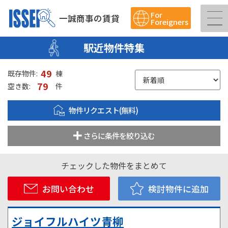
For
一誠商事の賃貸
Foreigners
駅近物件特集
49
既存物件:
棟
79
空き数:
件
物件リクエスト(無料)
さらに条件を絞り込む
チェックした物件をまとめて
お問い合わせ
検討物件に追加
ジョイフルハイツ青柳