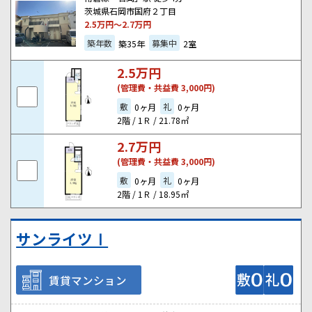
茨城県石岡市国府２丁目
2.5
万円～
2.7
万円
築年数
募集中
築35年
2室
2.5
万円
(管理費・共益費 3,000円)
敷
礼
0ヶ月
0ヶ月
2階 / 1Ｒ / 21.78㎡
2.7
万円
(管理費・共益費 3,000円)
敷
礼
0ヶ月
0ヶ月
2階 / 1Ｒ / 18.95㎡
サンライツⅠ
賃貸マンション