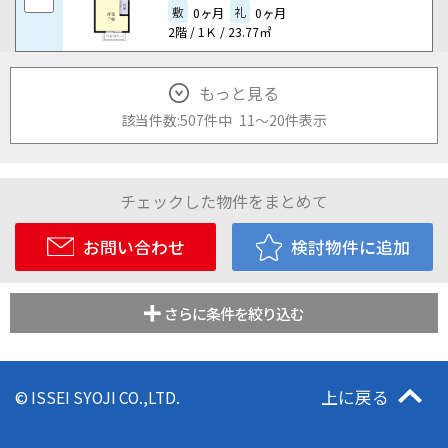
敷
礼
0ヶ月
0ヶ月
2階 / 1Ｋ / 23.77㎡
もっと見る
該当件数:
507件
中
11
～
20
件
表示
チェックした物件をまとめて
お問い合わせ
検討物件に追加
さらに条件を絞り込む
上に戻る
© ISSEI SYOJI CO.,LTD.