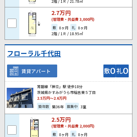
2階 / 1Ｒ / 21.78㎡
2.7
万円
(管理費・共益費 3,000円)
敷
礼
0ヶ月
0ヶ月
2階 / 1Ｒ / 18.95㎡
フローラル千代田
賃貸アパート
常磐線「神立」駅 徒歩18分
茨城県かすみがうら市稲吉東５丁目
2.5
万円～
2.6
万円
築年数
募集中
築36年
3室
2.5
万円
(管理費・共益費 2,000円)
敷
礼
0ヶ月
0ヶ月