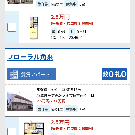
築年数
募集中
築33年
1室
2.5
万円
(管理費・共益費 3,000円)
敷
礼
0ヶ月
0ヶ月
1階 / 1Ｋ / 20.46㎡
フローラル角来
賃貸アパート
常磐線「神立」駅 徒歩13分
茨城県かすみがうら市稲吉東４丁目
2.5
万円～
2.6
万円
築年数
募集中
築34年
2室
2.5
万円
(管理費・共益費 2,000円)