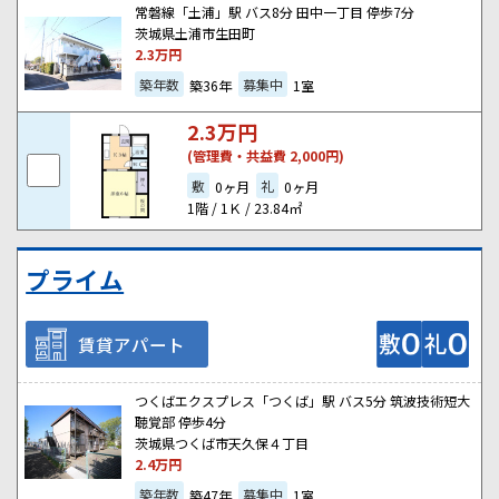
常磐線「土浦」駅 バス8分 田中一丁目 停歩7分
茨城県土浦市生田町
2.3
万円
築年数
募集中
築36年
1室
2.3
万円
(管理費・共益費 2,000円)
敷
礼
0ヶ月
0ヶ月
1階 / 1Ｋ / 23.84㎡
プライム
賃貸アパート
つくばエクスプレス「つくば」駅 バス5分 筑波技術短大
聴覚部 停歩4分
茨城県つくば市天久保４丁目
2.4
万円
築年数
募集中
築47年
1室