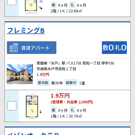
敷
礼
0ヶ月
0ヶ月
2階 / 1Ｋ / 22.68㎡
フレミングB
賃貸アパート
常磐線「水戸」駅 バス17分 見和一丁目 停歩5分
茨城県水戸市見和１丁目
1.9
万円
築年数
募集中
築30年
1室
1.9
万円
(管理費・共益費 2,000円)
敷
礼
0ヶ月
0ヶ月
1階 / 1Ｋ / 20.70㎡