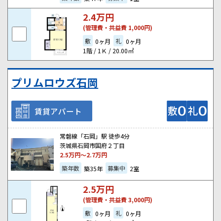
2.4
万円
(管理費・共益費 1,000円)
敷
礼
0ヶ月
0ヶ月
1階 / 1Ｋ / 20.00㎡
プリムロウズ石岡
賃貸アパート
常磐線「石岡」駅 徒歩4分
茨城県石岡市国府２丁目
2.5
万円～
2.7
万円
築年数
募集中
築35年
2室
2.5
万円
(管理費・共益費 3,000円)
敷
礼
0ヶ月
0ヶ月