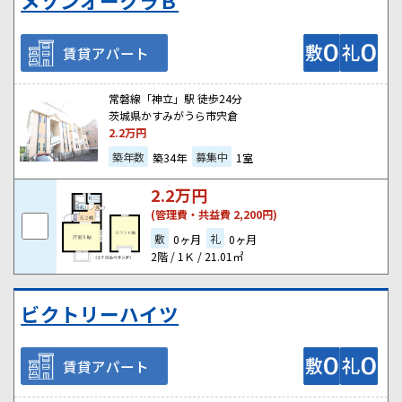
メゾンオークラＢ
賃貸アパート
常磐線「神立」駅 徒歩24分
茨城県かすみがうら市宍倉
2.2
万円
築年数
募集中
築34年
1室
2.2
万円
(管理費・共益費 2,200円)
敷
礼
0ヶ月
0ヶ月
2階 / 1Ｋ / 21.01㎡
ビクトリーハイツ
賃貸アパート