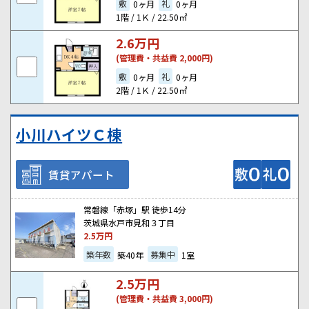
敷
礼
0ヶ月
0ヶ月
1階 / 1Ｋ / 22.50㎡
2.6
万円
(管理費・共益費 2,000円)
敷
礼
0ヶ月
0ヶ月
2階 / 1Ｋ / 22.50㎡
小川ハイツＣ棟
賃貸アパート
常磐線「赤塚」駅 徒歩14分
茨城県水戸市見和３丁目
2.5
万円
築年数
募集中
築40年
1室
2.5
万円
(管理費・共益費 3,000円)