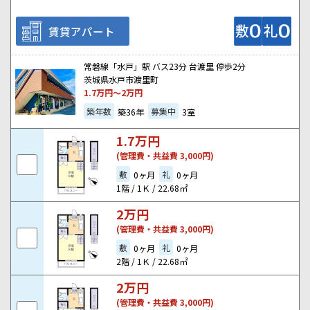
賃貸アパート
常磐線「水戸」駅 バス23分 台渡里 停歩2分
茨城県水戸市渡里町
1.7
万円～
2
万円
築年数
募集中
築36年
3室
1.7
万円
(管理費・共益費 3,000円)
敷
礼
0ヶ月
0ヶ月
1階 / 1Ｋ / 22.68㎡
2
万円
(管理費・共益費 3,000円)
敷
礼
0ヶ月
0ヶ月
2階 / 1Ｋ / 22.68㎡
2
万円
(管理費・共益費 3,000円)