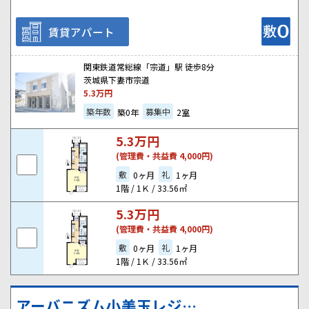
賃貸アパート
関東鉄道常総線「宗道」駅 徒歩8分
茨城県下妻市宗道
5.3
万円
築年数
募集中
築0年
2室
5.3
万円
(管理費・共益費 4,000円)
敷
礼
0ヶ月
1ヶ月
1階 / 1Ｋ / 33.56㎡
5.3
万円
(管理費・共益費 4,000円)
敷
礼
0ヶ月
1ヶ月
1階 / 1Ｋ / 33.56㎡
アーバニズム小美玉レジデンス