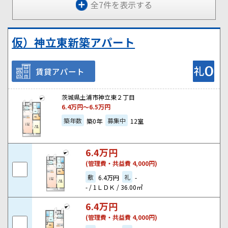
全7件を表示する
仮）神立東新築アパート
賃貸アパート
茨城県土浦市神立東２丁目
6.4
万円～
6.5
万円
築年数
募集中
築0年
12室
6.4
万円
(管理費・共益費 4,000円)
敷
礼
6.4万円
-
- / 1ＬＤＫ / 36.00㎡
6.4
万円
(管理費・共益費 4,000円)