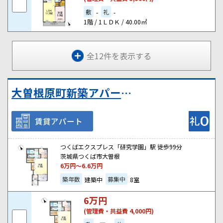
敷
礼
-
-
1階 / 1ＬＤＫ / 40.00㎡
全12件を表示する
大曽根原町新築アパート②（仮
賃貸アパート
つくばエクスプレス「研究学園」駅 徒歩99分
茨城県つくば市大曽根
6
万円～
6.6
万円
築年数
募集中
建築中
8室
6
万円
(管理費・共益費 4,000円)