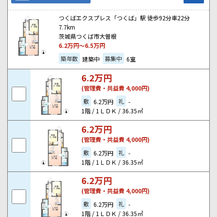
つくばエクスプレス「つくば」駅 徒歩92分車22分
7.7km
茨城県つくば市大曽根
6.2
万円～
6.5
万円
築年数
募集中
建築中
6室
6.2
万円
(管理費・共益費 4,000円)
敷
礼
6.2万円
-
1階 / 1ＬＤＫ / 36.35㎡
6.2
万円
(管理費・共益費 4,000円)
敷
礼
6.2万円
-
1階 / 1ＬＤＫ / 36.35㎡
6.2
万円
(管理費・共益費 4,000円)
敷
礼
6.2万円
-
1階 / 1ＬＤＫ / 36.35㎡