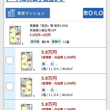
賃貸マンション
常磐線「高浜」駅 徒歩130分
茨城県小美玉市川戸
5.8
万円～
6
万円
築年数
募集中
築0年
12室
5.8
万円
(管理費・共益費 3,500円)
敷
礼
-
-
1階 / 1ＬＤＫ / 40.00㎡
5.8
万円
(管理費・共益費 3,500円)
敷
礼
-
-
1階 / 1ＬＤＫ / 40.00㎡
5.8
万円
(管理費・共益費 3,500円)