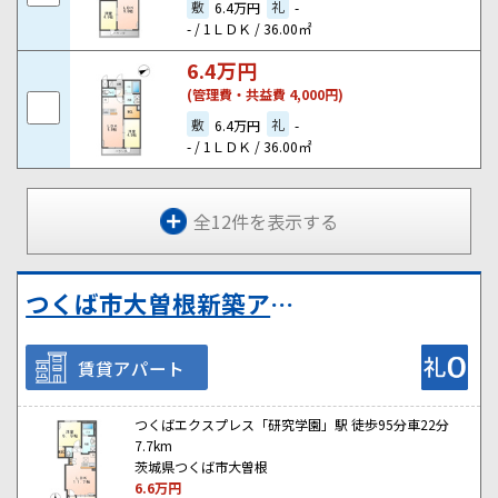
敷
礼
6.4万円
-
- / 1ＬＤＫ / 36.00㎡
6.4
万円
(管理費・共益費 4,000円)
敷
礼
6.4万円
-
- / 1ＬＤＫ / 36.00㎡
全12件を表示する
つくば市大曽根新築アパート①
賃貸アパート
つくばエクスプレス「研究学園」駅 徒歩95分車22分
7.7km
茨城県つくば市大曽根
6.6
万円