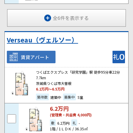
全6件を表示する
Verseau（ヴェルソー）
賃貸アパート
つくばエクスプレス「研究学園」駅 徒歩95分車22分
7.7km
茨城県つくば市大曽根
6.2
万円～
6.5
万円
築年数
募集中
建築中
5室
6.2
万円
(管理費・共益費 4,000円)
敷
礼
6.2万円
-
1階 / 1ＬＤＫ / 36.35㎡