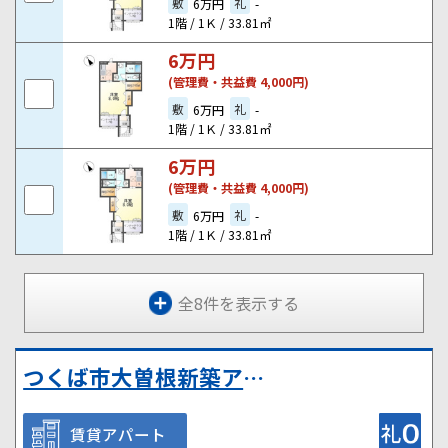
敷
礼
6万円
-
1階 / 1Ｋ / 33.81㎡
6
万円
(管理費・共益費 4,000円)
敷
礼
6万円
-
1階 / 1Ｋ / 33.81㎡
6
万円
(管理費・共益費 4,000円)
敷
礼
6万円
-
1階 / 1Ｋ / 33.81㎡
全8件を表示する
つくば市大曽根新築アパート②
賃貸アパート