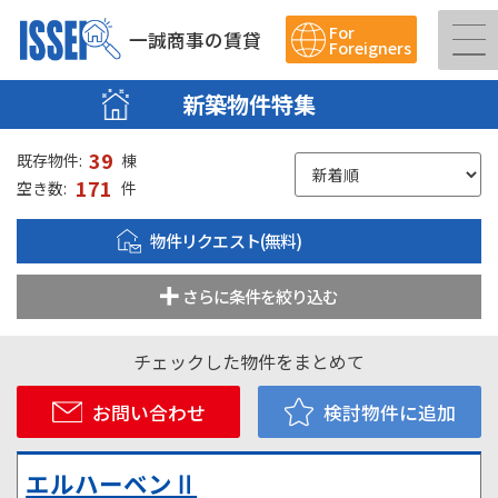
For
一誠商事の賃貸
Foreigners
新築物件特集
39
既存物件:
棟
171
空き数:
件
物件リクエスト(無料)
さらに条件を絞り込む
チェックした物件をまとめて
お問い合わせ
検討物件に追加
エルハーベンⅡ