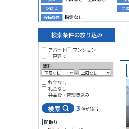
駅徒歩
間
指定なし
設備条件
検索条件の絞り込み
アパート
マンション
一戸建て
賃料
～
敷金なし
礼金なし
共益費・管理費込み
3
検索
件が該当
間取り