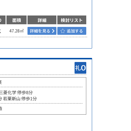
り
面積
詳細
検討リスト
Ｋ
47.28㎡
詳細を見る
追加する
栗
 三菱化学 停歩8分
分 若栗新山 停歩1分
造