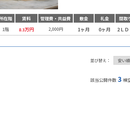
所在階
賃料
管理費・共益費
敷金
礼金
間取
万円
1ヶ月
0ヶ月
2ＬＤ
1階
2,000円
8.3
並び替え：
3
該当公開件数
棟