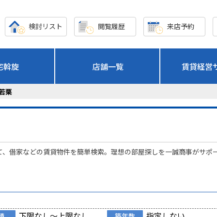
検討リスト
閲覧履歴
来店予約
宅斡旋
店舗一覧
賃貸経営
若栗
て、借家などの賃貸物件を簡単検索。理想の部屋探しを一誠商事がサポ
下限なし～上限なし
指定しない
積
築年数