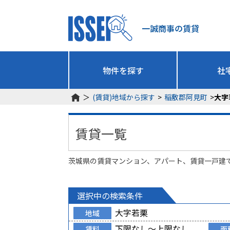
一誠商事の賃貸
物件を探す
社
＞
(賃貸)地域から探す
>
稲敷郡阿見町
>
大字
賃貸一覧
茨城県の賃貸マンション、アパート、賃貸一戸建
選択中の検索条件
大字若栗
地域
下限なし～上限なし
賃料
面