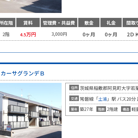
所在階
賃料
管理費・共益費
敷金
礼金
間取
万円
0ヶ月
0ヶ月
2Ｄ
2階
3,000円
4.5
カーサグランデＢ
茨城県稲敷郡阿見町大字若
住所
常磐線「
」駅 バス20分
交通
土浦
築27年
2階建
軽
築年
階数
構造