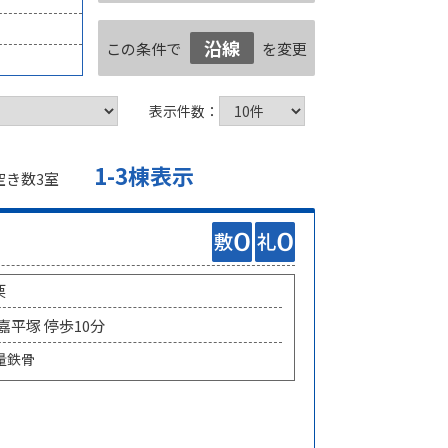
沿線
この条件で
を変更
表示件数：
1-3棟表示
空き数
室
3
栗
 嘉平塚 停歩10分
量鉄骨