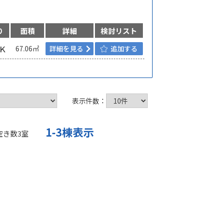
り
面積
詳細
検討リスト
Ｋ
67.06㎡
詳細を見る
追加する
表示件数：
1-3棟表示
空き数
室
3