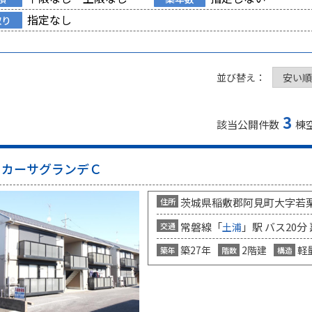
指定なし
取り
並び替え：
3
該当公開件数
棟
カーサグランデＣ
茨城県稲敷郡阿見町大字若
住所
常磐線「
」駅 バス20分
交通
土浦
築27年
2階建
軽
築年
階数
構造