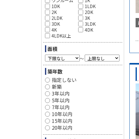
ワンルーム
1K
1DK
1LDK
2K
2DK
2LDK
3K
3DK
3LDK
4K
4DK
4LDK以上
面積
～
築年数
指定しない
新築
3年以内
5年以内
7年以内
10年以内
15年以内
20年以内