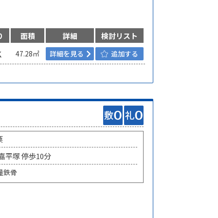
り
面積
詳細
検討リスト
Ｋ
47.28㎡
詳細を見る
追加する
栗
 嘉平塚 停歩10分
量鉄骨