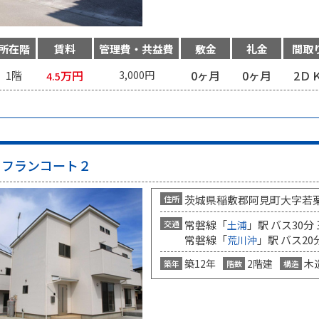
所在階
賃料
管理費・共益費
敷金
礼金
間取
万円
0ヶ月
0ヶ月
2Ｄ
1階
3,000円
4.5
フランコート２
茨城県稲敷郡阿見町大字若
住所
常磐線「
」駅 バス30分
交通
土浦
常磐線「
」駅 バス20
荒川沖
築12年
2階建
木
築年
階数
構造