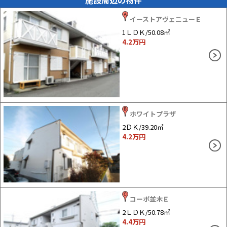
イーストアヴェニューＥ
1ＬＤＫ/50.08㎡
4.2
万円
ホワイトプラザ
2ＤＫ/39.20㎡
4.2
万円
コーポ並木Ｅ
2ＬＤＫ/50.78㎡
4.4
万円