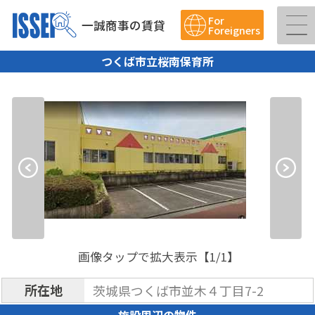
For
一誠商事の賃貸
Foreigners
つくば市立桜南保育所
画像タップで拡大表示【
1
/1】
所在地
茨城県つくば市並木４丁目7-2
施設周辺の物件