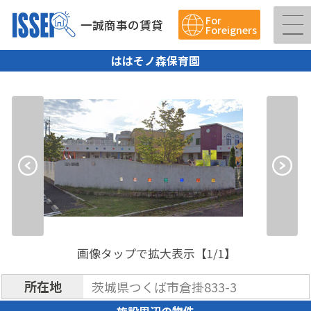
For
一誠商事の賃貸
Foreigners
ははそノ森保育園
画像タップで拡大表示【
1
/1】
所在地
茨城県つくば市倉掛833-3
施設周辺の物件