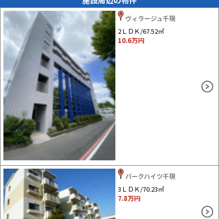
ヴィラージュ千現
2ＬＤＫ/67.52㎡
10.6
万円
パークハイツ千現
3ＬＤＫ/70.23㎡
7.8
万円