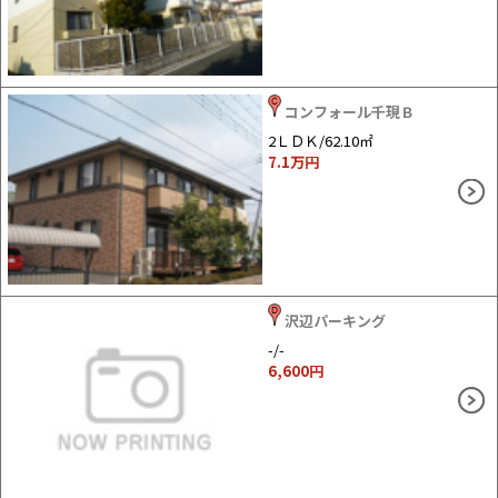
コンフォール千現Ｂ
2ＬＤＫ/62.10㎡
7.1
万円
沢辺パーキング
-/-
6,600
円