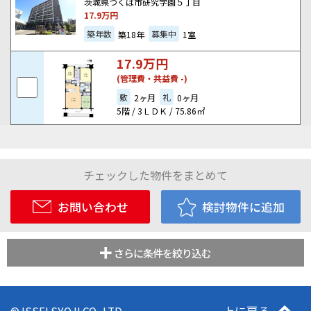
茨城県つくば市研究学園５丁目
17.9
万円
築年数
募集中
築18年
1室
17.9
万円
(管理費・共益費 -)
敷
礼
2ヶ月
0ヶ月
5階 / 3ＬＤＫ / 75.86㎡
チェックした物件をまとめて
お問い合わせ
検討物件に追加
さらに条件を絞り込む