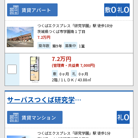
賃貸アパート
つくばエクスプレス「研究学園」駅 徒歩18分
茨城県つくば市学園南１丁目
7.2
万円
築年数
募集中
築9年
1室
7.2
万円
(管理費・共益費 7,000円)
敷
礼
0ヶ月
0ヶ月
2階 / 1ＬＤＫ / 43.88㎡
サーパスつくば研究学園503号室
賃貸マンション
つくばエクスプレス「研究学園」駅 徒歩1分