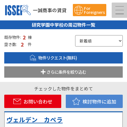
For
一誠商事の賃貸
Foreigners
研究学園中学校の周辺物件一覧
2
既存物件:
棟
2
空き数:
件
物件リクエスト(無料)
さらに条件を絞り込む
チェックした物件をまとめて
お問い合わせ
検討物件に追加
ヴェルデン カペラ