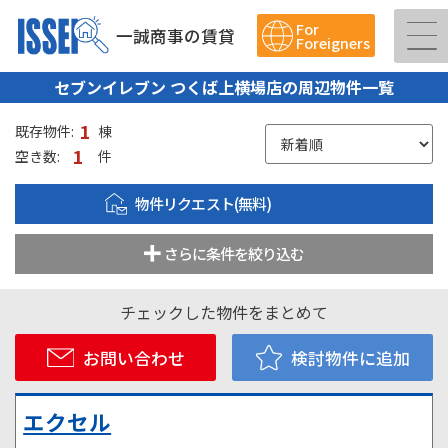
For
一誠商事の賃貸
Foreigners
セブンイレブン つくば上横場店の周辺物件一覧
1
既存物件:
棟
1
空き数:
件
物件リクエスト(無料)
さらに条件を絞り込む
チェックした物件をまとめて
お問い合わせ
検討物件に追加
エクセル