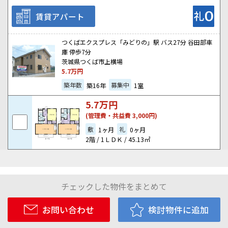
賃貸アパート
つくばエクスプレス「みどりの」駅 バス27分 谷田部車
庫 停歩7分
茨城県つくば市上横場
5.7
万円
築年数
募集中
築16年
1室
5.7
万円
(管理費・共益費 3,000円)
敷
礼
1ヶ月
0ヶ月
2階 / 1ＬＤＫ / 45.13㎡
チェックした物件をまとめて
お問い合わせ
検討物件に追加