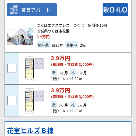
賃貸アパート
つくばエクスプレス「つくば」駅 徒歩15分
茨城県つくば市花園
3.9
万円
築年数
募集中
築32年
2室
3.9
万円
(管理費・共益費 3,000円)
敷
礼
0ヶ月
0ヶ月
1階 / 1Ｋ / 19.80㎡
3.9
万円
(管理費・共益費 3,000円)
敷
礼
0ヶ月
0ヶ月
1階 / 1Ｋ / 19.80㎡
花室ヒルズＢ棟