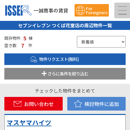
For
一誠商事の賃貸
Foreigners
セブンイレブン つくば花室店の周辺物件一覧
5
既存物件:
棟
7
空き数:
件
物件リクエスト(無料)
さらに条件を絞り込む
チェックした物件をまとめて
お問い合わせ
検討物件に追加
マスヤマハイツ