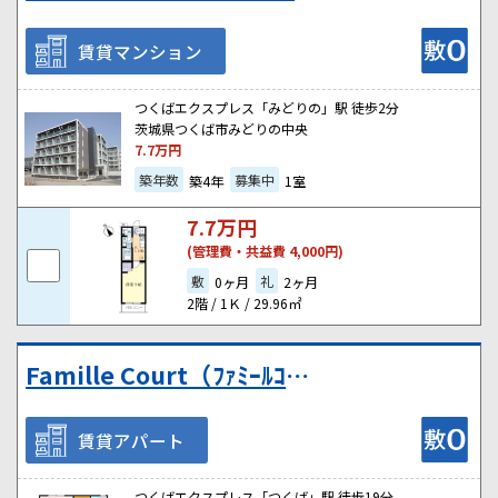
賃貸マンション
つくばエクスプレス「みどりの」駅 徒歩2分
茨城県つくば市みどりの中央
7.7
万円
築年数
募集中
築4年
1室
7.7
万円
(管理費・共益費 4,000円)
敷
礼
0ヶ月
2ヶ月
2階 / 1Ｋ / 29.96㎡
Famille Court（ﾌｧﾐｰﾙｺｰﾄ） Ⅱ
賃貸アパート
つくばエクスプレス「つくば」駅 徒歩19分