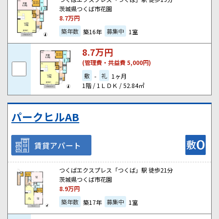
茨城県つくば市花園
8.7
万円
築年数
募集中
築16年
1室
8.7
万円
(管理費・共益費 5,000円)
敷
礼
-
1ヶ月
1階 / 1ＬＤＫ / 52.84㎡
パークヒルAB
賃貸アパート
つくばエクスプレス「つくば」駅 徒歩21分
茨城県つくば市花園
8.9
万円
築年数
募集中
築17年
1室