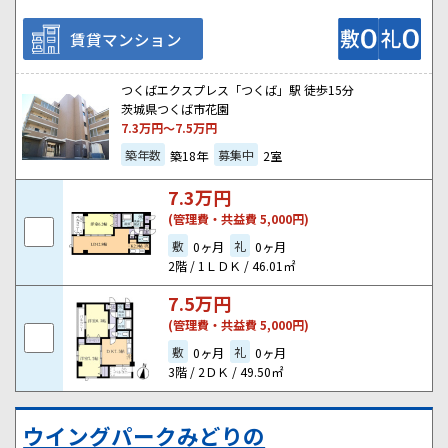
賃貸マンション
つくばエクスプレス「つくば」駅 徒歩15分
茨城県つくば市花園
7.3
万円～
7.5
万円
築年数
募集中
築18年
2室
7.3
万円
(管理費・共益費 5,000円)
敷
礼
0ヶ月
0ヶ月
2階 / 1ＬＤＫ / 46.01㎡
7.5
万円
(管理費・共益費 5,000円)
敷
礼
0ヶ月
0ヶ月
3階 / 2ＤＫ / 49.50㎡
ウイングパークみどりの