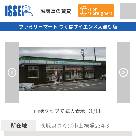
For
一誠商事の賃貸
Foreigners
ファミリーマート つくばサイエンス大通り店
画像タップで拡大表示【
1
/1】
所在地
茨城県つくば市上横場234-3