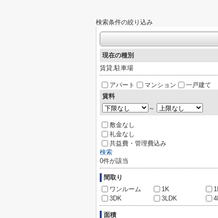
検索条件の絞り込み
現在の種別
賃貸,駐車場
アパート
マンション
一戸建て
賃料
～
敷金なし
礼金なし
共益費・管理費込み
検索
0
件が該当
間取り
ワンルーム
1K
1
3DK
3LDK
4
面積