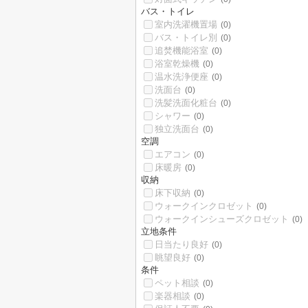
バス・トイレ
室内洗濯機置場
(0)
バス・トイレ別
(0)
追焚機能浴室
(0)
浴室乾燥機
(0)
温水洗浄便座
(0)
洗面台
(0)
洗髪洗面化粧台
(0)
シャワー
(0)
独立洗面台
(0)
空調
エアコン
(0)
床暖房
(0)
収納
床下収納
(0)
ウォークインクロゼット
(0)
ウォークインシューズクロゼット
(0)
立地条件
日当たり良好
(0)
眺望良好
(0)
条件
ペット相談
(0)
楽器相談
(0)