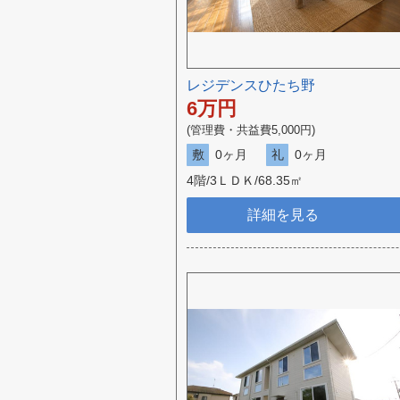
レジデンスひたち野
6
万円
(管理費・共益費5,000円)
敷
0ヶ月
礼
0ヶ月
4階/3ＬＤＫ/68.35㎡
詳細を見る