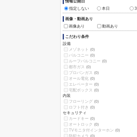
情報公開日
指定しない
本日
画像・動画あり
画像あり
動画あり
こだわり条件
設備
メゾネット
(0)
バルコニー
(0)
ルーフバルコニー
(0)
都市ガス
(0)
プロパンガス
(0)
オール電化
(0)
エレベーター
(0)
宅配ボックス
(0)
内装
フローリング
(0)
ロフト付き
(0)
セキュリティ
カードキー
(0)
オートロック
(0)
TVモニタ付インターホン
(0)
防犯カメラ
(0)