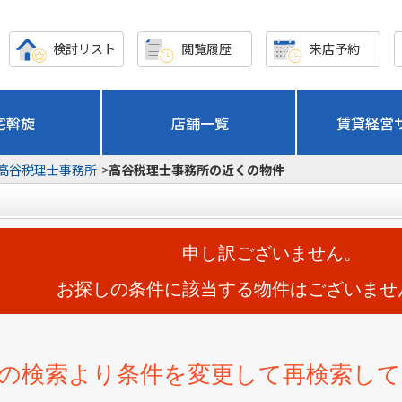
検討リスト
閲覧履歴
来店予約
宅斡旋
店舗一覧
賃貸経営
高谷税理士事務所
>
高谷税理士事務所の近くの物件
申し訳ございません。
お探しの条件に該当する物件はございませ
の検索より条件を変更して再検索し