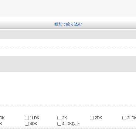
種別で絞り込む
DK
1LDK
2K
2DK
2LD
K
4DK
4LDK以上