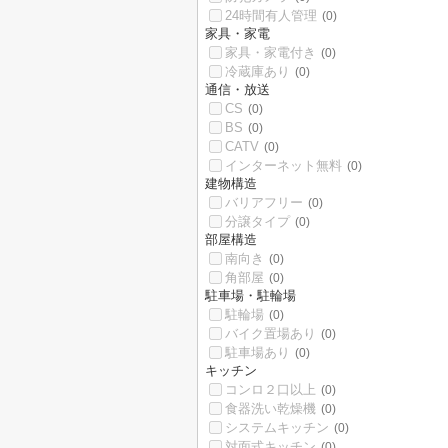
24時間有人管理
(0)
家具・家電
家具・家電付き
(0)
冷蔵庫あり
(0)
通信・放送
CS
(0)
BS
(0)
CATV
(0)
インターネット無料
(0)
建物構造
バリアフリー
(0)
分譲タイプ
(0)
部屋構造
南向き
(0)
角部屋
(0)
駐車場・駐輪場
駐輪場
(0)
バイク置場あり
(0)
駐車場あり
(0)
キッチン
コンロ２口以上
(0)
食器洗い乾燥機
(0)
システムキッチン
(0)
対面式キッチン
(0)