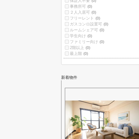
保証人不要
(0)
事務所可
(0)
２人入居可
(0)
フリーレント
(0)
ガスコンロ設置可
(0)
ルームシェア可
(0)
学生向け
(0)
ファミリー向け
(0)
2階以上
(0)
最上階
(0)
新着物件