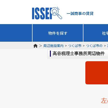
一誠商事の賃貸
物件を探す
社
＞
周辺施設案内
>
つくば市
>
つくば市の
>
高谷税理士事務所周辺物件
左