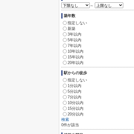
～
築年数
指定しない
新築
3年以内
5年以内
7年以内
10年以内
15年以内
20年以内
駅からの徒歩
指定しない
1分以内
5分以内
7分以内
10分以内
15分以内
20分以内
検索
0
件が該当