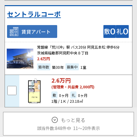
セントラルコーポ
賃貸アパート
常磐線「荒川沖」駅 バス20分 阿見五本松 停歩6分
茨城県稲敷郡阿見町中央８丁目
2.6
万円
築年数
募集中
築30年
1室
2.6
万円
(管理費・共益費 2,000円)
敷
礼
0ヶ月
0ヶ月
1階 / 1Ｋ / 23.18㎡
もっと見る
該当件数:
848件
中
11
～
20
件
表示