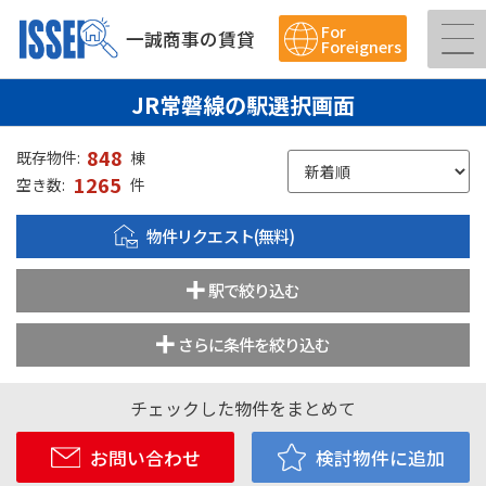
For
一誠商事の賃貸
Foreigners
JR常磐線の駅選択画面
848
既存物件:
棟
1265
空き数:
件
物件リクエスト(無料)
駅で絞り込む
さらに条件を絞り込む
チェックした物件をまとめて
お問い合わせ
検討物件に追加