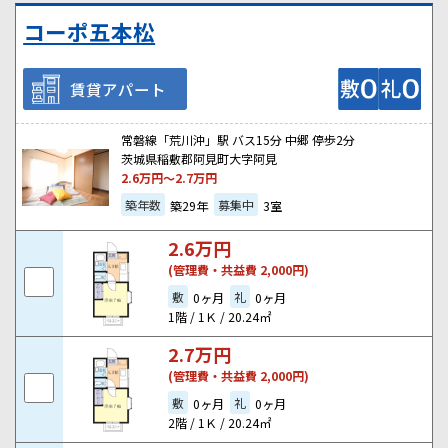
コーポ五本松
賃貸アパート
常磐線「荒川沖」駅 バス15分 中郷 停歩2分
茨城県稲敷郡阿見町大字阿見
2.6
万円～
2.7
万円
築年数
募集中
築29年
3室
2.6
万円
(管理費・共益費 2,000円)
敷
礼
0ヶ月
0ヶ月
1階 / 1Ｋ / 20.24㎡
2.7
万円
(管理費・共益費 2,000円)
敷
礼
0ヶ月
0ヶ月
2階 / 1Ｋ / 20.24㎡