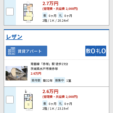
2.7
万円
(管理費・共益費 2,000円)
敷
礼
0ヶ月
0ヶ月
2階 / 1Ｋ / 20.24㎡
レザン
賃貸アパート
常磐線「赤塚」駅 徒歩19分
茨城県水戸市東赤塚
2.6
万円
築年数
募集中
築32年
1室
2.6
万円
(管理費・共益費 2,000円)
敷
礼
0ヶ月
0ヶ月
2階 / 1Ｋ / 23.19㎡