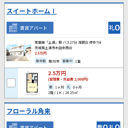
スイートホームⅠ
賃貸アパート
常磐線「土浦」駅 バス27分 浅間台 停歩7分
茨城県土浦市木田余西台
2.5
万円
築年数
募集中
築38年
1室
2.5
万円
(管理費・共益費 2,000円)
敷
礼
1ヶ月
0ヶ月
2階 / 1Ｋ / 26.25㎡
フローラル角来
賃貸アパート