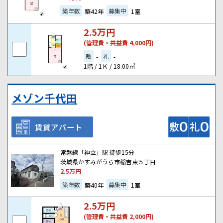
築年数
募集中
築42年
1室
2.5
万円
(管理費・共益費 4,000円)
敷
礼
-
-
1階 / 1Ｋ / 18.00㎡
メゾン千代田
賃貸アパート
常磐線「神立」駅 徒歩15分
茨城県かすみがうら市稲吉東５丁目
2.5
万円
築年数
募集中
築40年
1室
2.5
万円
(管理費・共益費 2,000円)