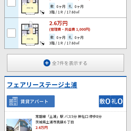
敷
礼
0ヶ月
0ヶ月
3階 / 1Ｒ / 17.60㎡
2.6
万円
(管理費・共益費 1,000円)
敷
礼
0ヶ月
0ヶ月
3階 / 1Ｒ / 17.60㎡
全7件を表示する
フェアリーステージ土浦
賃貸アパート
常磐線「土浦」駅 バス5分 神社口 停歩8分
茨城県土浦市真鍋６丁目
2.6
万円