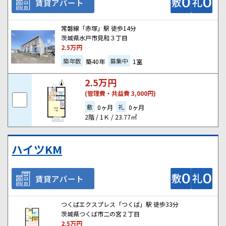
賃貸アパート
常磐線「赤塚」駅 徒歩14分
茨城県水戸市見和３丁目
2.5
万円
築年数
募集中
築40年
1室
2.5
万円
(管理費・共益費 3,000円)
敷
礼
0ヶ月
0ヶ月
2階 / 1Ｋ / 23.77㎡
ハイツKM
賃貸アパート
つくばエクスプレス「つくば」駅 徒歩33分
茨城県つくば市二の宮２丁目
2.5
万円