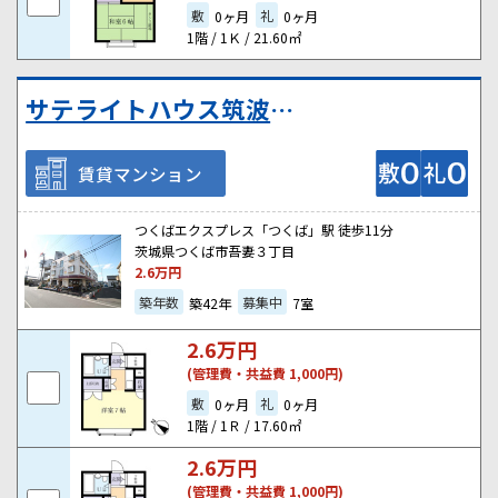
敷
礼
0ヶ月
0ヶ月
1階 / 1Ｋ / 21.60㎡
サテライトハウス筑波学園
賃貸マンション
つくばエクスプレス「つくば」駅 徒歩11分
茨城県つくば市吾妻３丁目
2.6
万円
築年数
募集中
築42年
7室
2.6
万円
(管理費・共益費 1,000円)
敷
礼
0ヶ月
0ヶ月
1階 / 1Ｒ / 17.60㎡
2.6
万円
(管理費・共益費 1,000円)