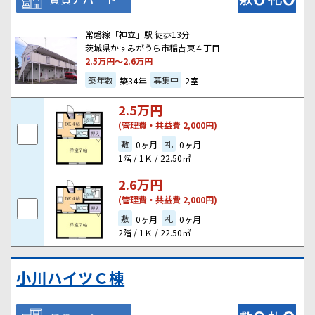
常磐線「神立」駅 徒歩13分
茨城県かすみがうら市稲吉東４丁目
2.5
万円～
2.6
万円
築年数
募集中
築34年
2室
2.5
万円
(管理費・共益費 2,000円)
敷
礼
0ヶ月
0ヶ月
1階 / 1Ｋ / 22.50㎡
2.6
万円
(管理費・共益費 2,000円)
敷
礼
0ヶ月
0ヶ月
2階 / 1Ｋ / 22.50㎡
小川ハイツＣ棟