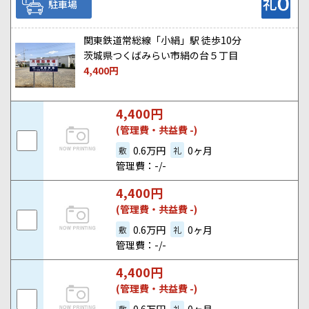
駐車場
関東鉄道常総線「小絹」駅 徒歩10分
茨城県つくばみらい市絹の台５丁目
4,400
円
4,400
円
(管理費・共益費 -)
0.6万円
0ヶ月
敷
礼
管理費：-/-
4,400
円
(管理費・共益費 -)
0.6万円
0ヶ月
敷
礼
管理費：-/-
4,400
円
(管理費・共益費 -)
敷
礼