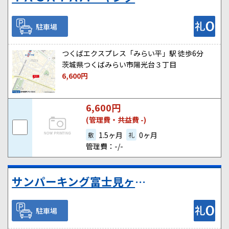
駐車場
つくばエクスプレス「みらい平」駅 徒歩6分
茨城県つくばみらい市陽光台３丁目
6,600
円
6,600
円
(管理費・共益費 -)
1.5ヶ月
0ヶ月
敷
礼
管理費：-/-
サンパーキング富士見ヶ丘
駐車場