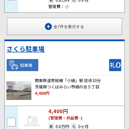
0.6万円
0ヶ月
管理費：-/-
全7件を表示する
さくら駐車場
駐車場
関東鉄道常総線「小絹」駅 徒歩10分
茨城県つくばみらい市絹の台５丁目
4,400
円
4,400
円
(管理費・共益費 -)
0.6万円
0ヶ月
敷
礼