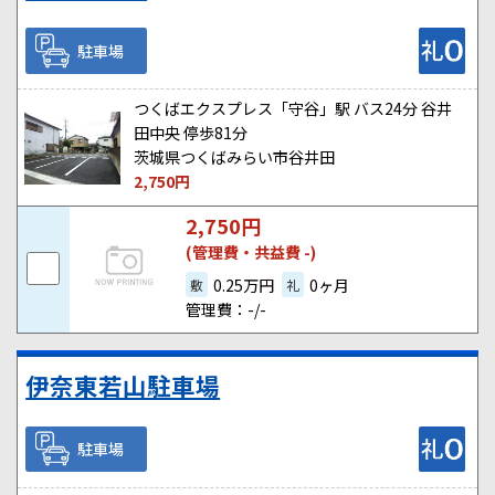
駐車場
つくばエクスプレス「守谷」駅 バス24分 谷井
田中央 停歩81分
茨城県つくばみらい市谷井田
2,750
円
2,750
円
(管理費・共益費 -)
0.25万円
0ヶ月
敷
礼
管理費：-/-
伊奈東若山駐車場
駐車場