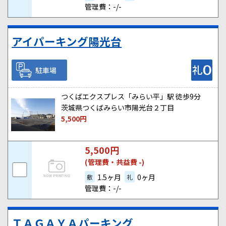
管理費：-/-
アイパーキング陽光台
駐車場
つくばエクスプレス「みらい平」駅 徒歩9分
茨城県つくばみらい市陽光台２丁目
5,500
円
5,500
円
(管理費・共益費 -)
1.5ヶ月
0ヶ月
敷
礼
管理費：-/-
ＴＡＧＡＹＡパーキング