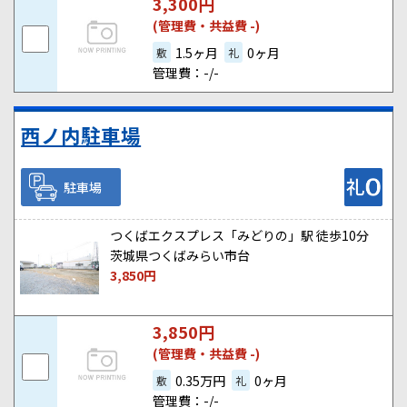
3,300
円
(管理費・共益費 -)
1.5ヶ月
0ヶ月
敷
礼
管理費：-/-
西ノ内駐車場
駐車場
つくばエクスプレス「みどりの」駅 徒歩10分
茨城県つくばみらい市台
3,850
円
3,850
円
(管理費・共益費 -)
0.35万円
0ヶ月
敷
礼
管理費：-/-