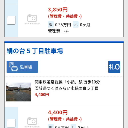
3,850
円
(管理費・共益費 -)
0.35万円
0ヶ月
敷
礼
管理費：-/-
絹の台５丁目駐車場
駐車場
関東鉄道常総線「小絹」駅 徒歩10分
茨城県つくばみらい市絹の台５丁目
4,400
円
4,400
円
(管理費・共益費 -)
0.6万円
0ヶ月
敷
礼