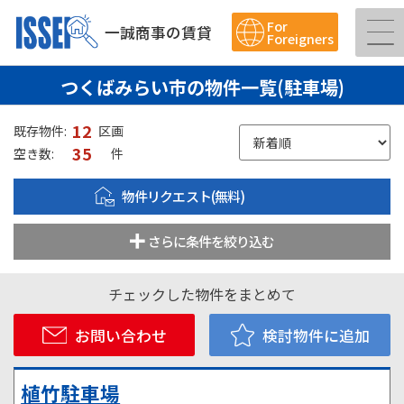
For
一誠商事の賃貸
Foreigners
つくばみらい市の物件一覧(駐車場)
12
既存物件:
区画
35
空き数:
件
物件リクエスト(無料)
さらに条件を絞り込む
チェックした物件をまとめて
お問い合わせ
検討物件に追加
植竹駐車場