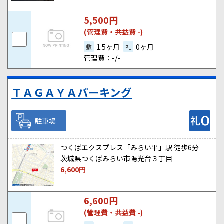
5,500
円
(管理費・共益費 -)
1.5ヶ月
0ヶ月
敷
礼
管理費：-/-
ＴＡＧＡＹＡパーキング
駐車場
つくばエクスプレス「みらい平」駅 徒歩6分
茨城県つくばみらい市陽光台３丁目
6,600
円
6,600
円
(管理費・共益費 -)