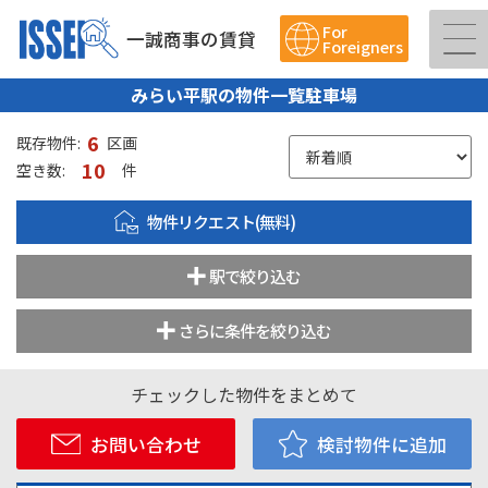
For
一誠商事の賃貸
Foreigners
みらい平駅の物件一覧駐車場
6
既存物件:
区画
10
空き数:
件
物件リクエスト(無料)
駅で絞り込む
さらに条件を絞り込む
チェックした物件をまとめて
お問い合わせ
検討物件に追加