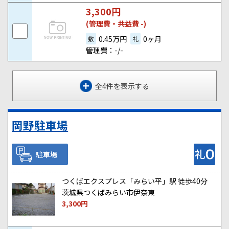
3,300
円
(管理費・共益費 -)
0.45万円
0ヶ月
敷
礼
管理費：-/-
全4件を表示する
岡野駐車場
駐車場
つくばエクスプレス「みらい平」駅 徒歩40分
茨城県つくばみらい市伊奈東
3,300
円