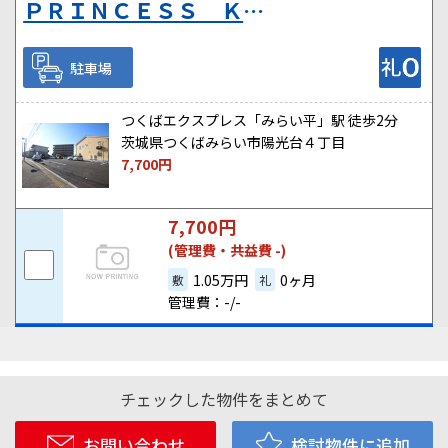
ＰＲＩＮＣＥＳＳ ＫＯＷＡ月極駐車場
駐車場
つくばエクスプレス「みらい平」駅 徒歩2分
茨城県つくばみらい市陽光台４丁目
7,700
円
7,700
円
(管理費・共益費 -)
1.05万円
0ヶ月
敷
礼
管理費：-/-
チェックした物件をまとめて
お問い合わせ
検討物件に追加