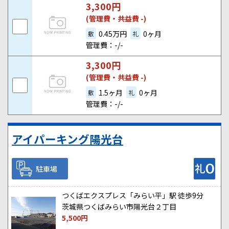
3,300
円
(管理費・共益費 -)
0.45万円
0ヶ月
敷
礼
管理費：-/-
3,300
円
(管理費・共益費 -)
1.5ヶ月
0ヶ月
敷
礼
管理費：-/-
アイパーキング陽光台
駐車場
つくばエクスプレス「みらい平」駅 徒歩9分
茨城県つくばみらい市陽光台２丁目
5,500
円