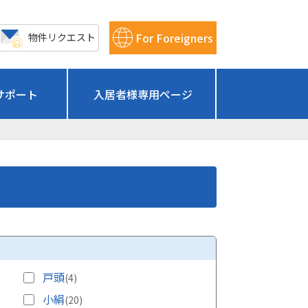
For Foreigners
物件リクエスト
サポート
入居者様専用ページ
戸頭
(4)
小絹
(20)