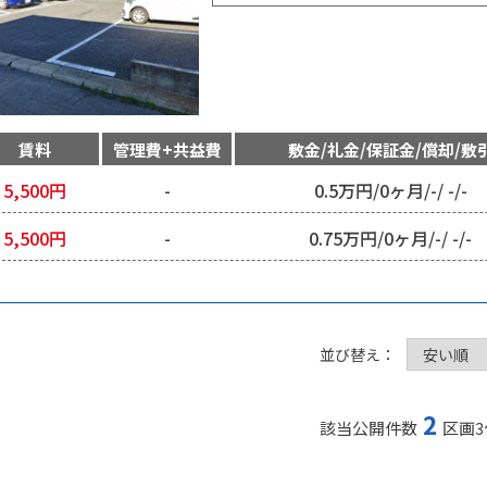
賃料
管理費+共益費
敷金/礼金/保証金/償却/敷
5,500
円
-
0.5万円
/
0ヶ月
/
-
/
-
/
-
5,500
円
-
0.75万円
/
0ヶ月
/
-
/
-
/
-
並び替え：
2
該当公開件数
区画
3