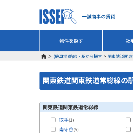
一誠商事の賃貸
物件を探す
社
＞
(駐車場)路線・駅から探す
>
関東鉄道関東
関東鉄道関東鉄道常総線
の
関東鉄道関東鉄道常総線
取手
(1)
南守谷
(5)