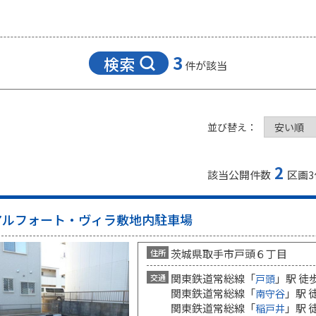
3
検索
件が該当
並び替え：
2
該当公開件数
区画
3
アルフォート・ヴィラ敷地内駐車場
茨城県取手市戸頭６丁目
住所
関東鉄道常総線「
」駅 徒
交通
戸頭
関東鉄道常総線「
」駅 
南守谷
関東鉄道常総線「
」駅 
稲戸井