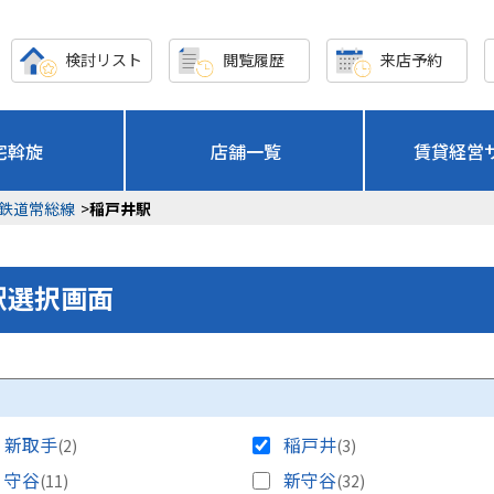
検討リスト
閲覧履歴
来店予約
宅斡旋
店舗一覧
賃貸経営
鉄道常総線
>
稲戸井駅
駅選択画面
新取手
稲戸井
(2)
(3)
守谷
新守谷
(11)
(32)