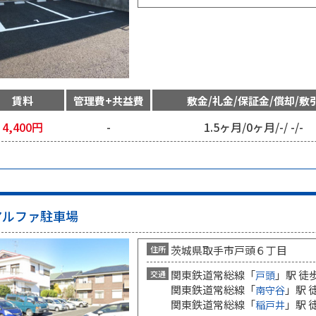
賃料
管理費+共益費
敷金/礼金/保証金/償却/敷
4,400
円
-
1.5ヶ月
/
0ヶ月
/
-
/
-
/
-
アルファ駐車場
茨城県取手市戸頭６丁目
住所
関東鉄道常総線「
」駅 徒
交通
戸頭
関東鉄道常総線「
」駅 
南守谷
関東鉄道常総線「
」駅 
稲戸井