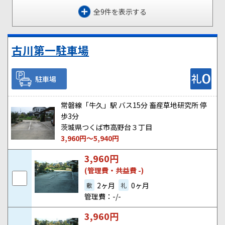
全9件を表示する
古川第一駐車場
駐車場
常磐線「牛久」駅 バス15分 畜産草地研究所 停
歩3分
茨城県つくば市高野台３丁目
3,960
円～
5,940
円
3,960
円
(管理費・共益費 -)
2ヶ月
0ヶ月
敷
礼
管理費：-/-
3,960
円