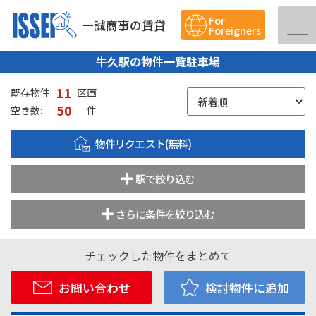
For
一誠商事の賃貸
Foreigners
牛久駅の物件一覧駐車場
11
既存物件:
区画
50
空き数:
件
物件リクエスト(無料)
駅で絞り込む
さらに条件を絞り込む
チェックした物件をまとめて
お問い合わせ
検討物件に追加