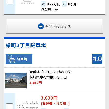
0.77万円
0ヶ月
敷
礼
管理費：-/-
全4件を表示する
栄町3丁目駐車場
駐車場
常磐線「牛久」駅 徒歩23分
茨城県牛久市栄町３丁目
3,630
円
3,630
円
(管理費・共益費 -)