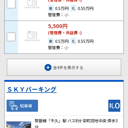
0.5万円
0.55万円
敷
礼
管理費：-/-
5,500
円
(管理費・共益費 -)
0.5万円
0.55万円
敷
礼
管理費：-/-
全4件を表示する
ＳＫＹパーキング
駐車場
常磐線「牛久」駅 バス8分 栄町団地中央 停歩3
分