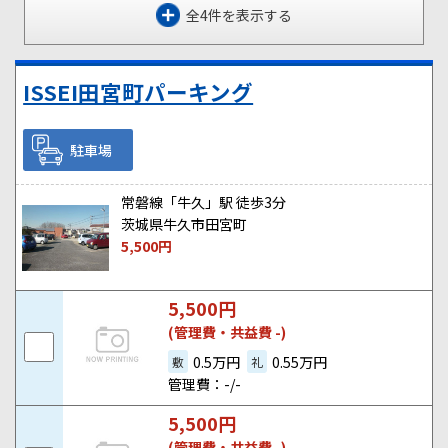
全4件を表示する
ISSEI田宮町パーキング
駐車場
常磐線「牛久」駅 徒歩3分
茨城県牛久市田宮町
5,500
円
5,500
円
(管理費・共益費 -)
0.5万円
0.55万円
敷
礼
管理費：-/-
5,500
円
(管理費・共益費 -)