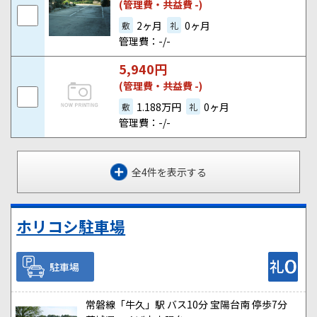
(管理費・共益費 -)
2ヶ月
0ヶ月
敷
礼
管理費：-/-
5,940
円
(管理費・共益費 -)
1.188万円
0ヶ月
敷
礼
管理費：-/-
全4件を表示する
ホリコシ駐車場
駐車場
常磐線「牛久」駅 バス10分 宝陽台南 停歩7分