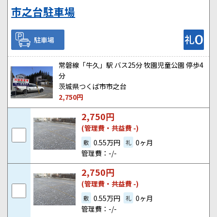
市之台駐車場
駐車場
常磐線「牛久」駅 バス25分 牧園児童公園 停歩4
分
茨城県つくば市市之台
2,750
円
2,750
円
(管理費・共益費 -)
0.55万円
0ヶ月
敷
礼
管理費：-/-
2,750
円
(管理費・共益費 -)
0.55万円
0ヶ月
敷
礼
管理費：-/-