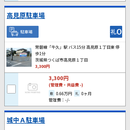
高見原駐車場
駐車場
常磐線「牛久」駅 バス15分 高見原１丁目東 停
歩1分
茨城県つくば市高見原１丁目
3,300
円
3,300
円
(管理費・共益費 -)
0.66万円
0ヶ月
敷
礼
管理費：-/-
城中Ａ駐車場